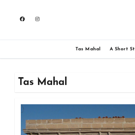
Skip
to
content
Tas Mahal
A Short S
Tas Mahal