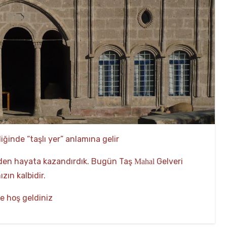
ldiğinde “taşlı yer” anlamına gelir
iden hayata kazandırdık. Bugün Taş
Gelveri
Mahal
zın kalbidir.
e hoş geldiniz