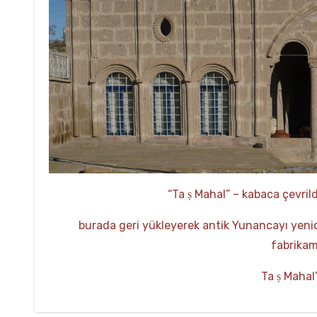
“Ta
​​​Mahal” – kabaca çevri
ṣ
burada geri yükleyerek antik Yunancayı yen
fabrikamı
Ta
Mahal’
ṣ