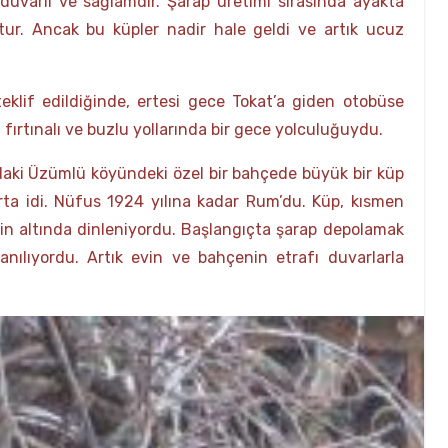
duvarlı ve sağlamdır. Şarap üretimi sırasında ayakta
tur. Ancak bu küpler nadir hale geldi ve artık ucuz
eklif edildiğinde, ertesi gece Tokat’a giden otobüse
fırtınalı ve buzlu yollarında bir gece yolculuğuydu.
daki Üzümlü köyündeki özel bir bahçede büyük bir küp
ta idi. Nüfus 1924 yılına kadar Rum’du. Küp, kısmen
in altında dinleniyordu. Başlangıçta şarap depolamak
anılıyordu. Artık evin ve bahçenin etrafı duvarlarla