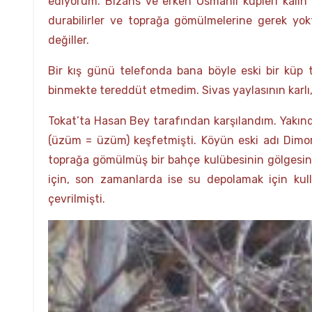
ediyorum. Bizans ve erken Osmanlı küpleri kalın 
durabilirler ve toprağa gömülmelerine gerek yok
değiller.
Bir kış günü telefonda bana böyle eski bir küp t
binmekte tereddüt etmedim. Sivas yaylasının karlı, 
Tokat’ta Hasan Bey tarafından karşılandım. Yakın
(üzüm = üzüm) keşfetmişti. Köyün eski adı Dimor
toprağa gömülmüş bir bahçe kulübesinin gölgesin
için, son zamanlarda ise su depolamak için kull
çevrilmişti.