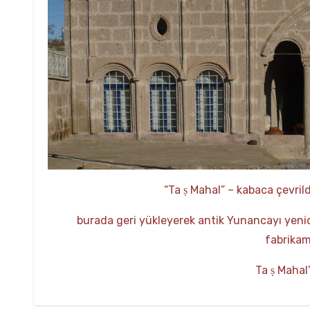
“Ta
​​​Mahal” – kabaca çevri
ṣ
burada geri yükleyerek antik Yunancayı yen
fabrikamı
Ta
Mahal’
ṣ