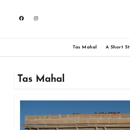
Skip
to
content
Tas Mahal
A Short S
Tas Mahal