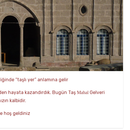
ldiğinde “taşlı yer” anlamına gelir
iden hayata kazandırdık. Bugün Taş
Gelveri
Mahal
zın kalbidir.
e hoş geldiniz